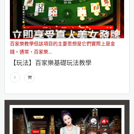
百家樂教學但該項目的主要思想是它們實際上是金
錢。通常，百家樂...
【玩法】百家樂基礎玩法教學