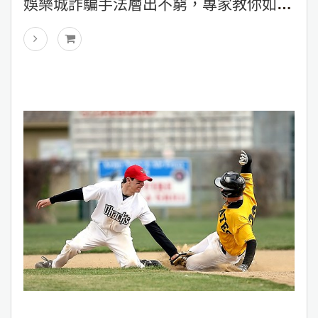
娛樂城詐騙手法層出不窮，專家教你如何
避開這些危險！