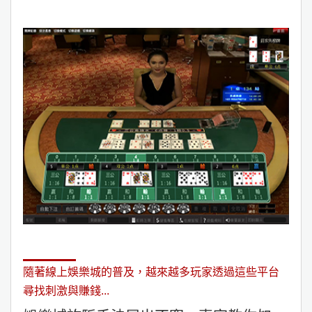
隨著線上娛樂城的普及，越來越多玩家透過這些平台
尋找刺激與賺錢...