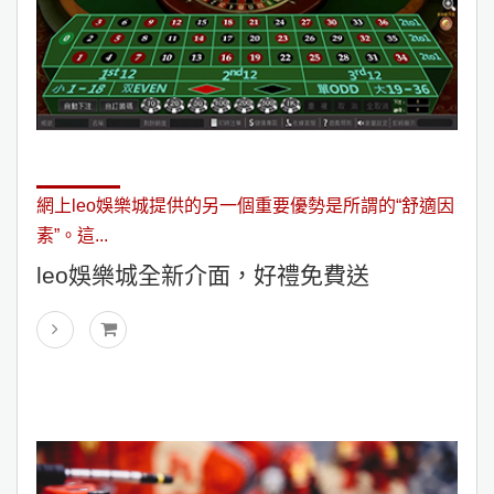
網上leo娛樂城提供的另一個重要優勢是所謂的“舒適因
素”。這...
leo娛樂城全新介面，好禮免費送