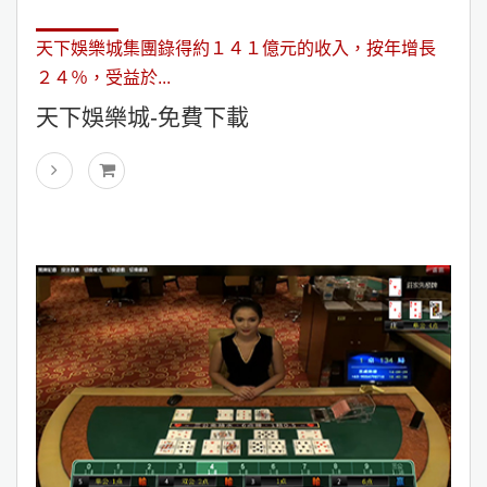
天下娛樂城集團錄得約１４１億元的收入，按年增長
２４％，受益於...
天下娛樂城-免費下載