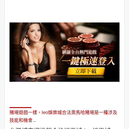
賭場遊戲一樣，leo娛樂城合法奧馬哈賭場是一種涉及
技能和機會...