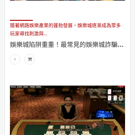
隨著網路娛樂產業的蓬勃發展，娛樂城逐漸成為眾多
玩家尋找刺激與...
娛樂城陷阱重重！最常見的娛樂城詐騙手
法與防範對策大公開！