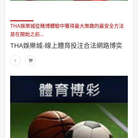
THA娛樂城從賭博體驗中獲得最大樂趣的最安全方法
是在開始之前...
THA娛樂城-線上體育投注合法網路博奕