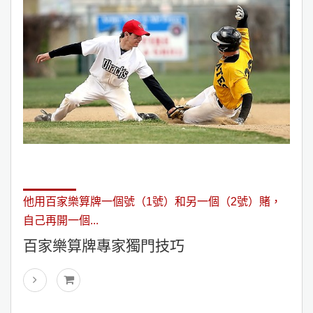
他用百家樂算牌一個號（1號）和另一個（2號）賭，
自己再開一個...
百家樂算牌專家獨門技巧