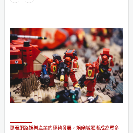
隨著網路娛樂產業的蓬勃發展，娛樂城逐漸成為眾多