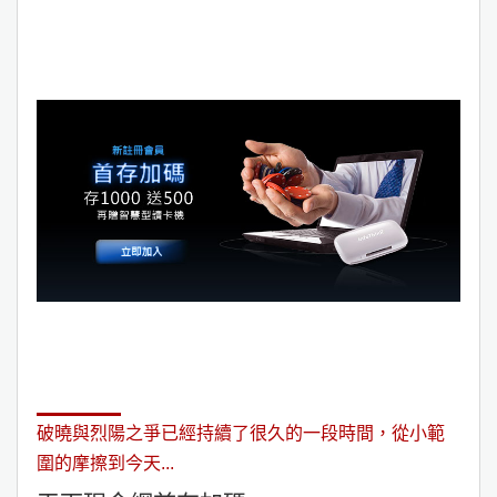
破曉與烈陽之爭已經持續了很久的一段時間，從小範
圍的摩擦到今天...