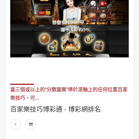
當三個或以上的“分散圖案”停於滾軸上的任何位置百家
樂技巧，可...
百家樂技巧博彩通 - 博彩網排名