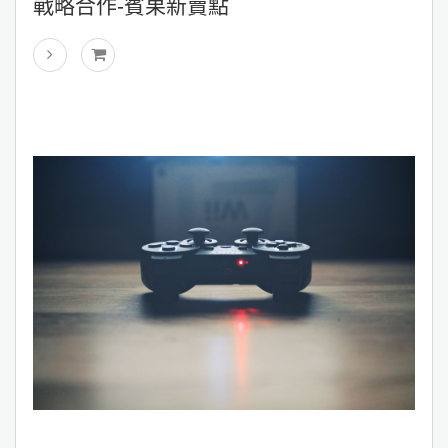
戰略合作-賓果新賣點