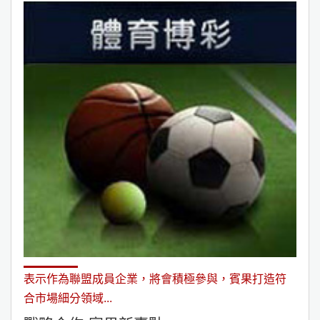
表示作為聯盟成員企業，將會積極參與，賓果打造符
合市場細分領域...