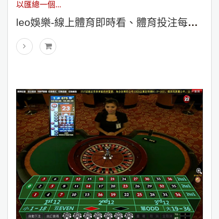
以匯總一個...
leo娛樂-線上體育即時看、體育投注每場
賽事超方便