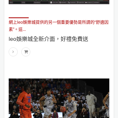
網上leo娛樂城提供的另一個重要優勢是所謂的“舒適因
素”。這...
leo娛樂城全新介面，好禮免費送