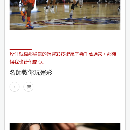
煙仔就靠那穩當的玩運彩技術贏了幾千萬過來，那時
候我也替他開心...
名師教你玩運彩