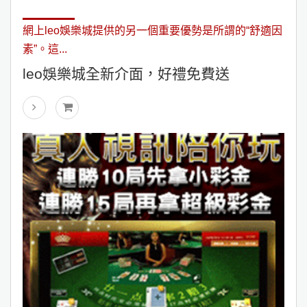
網上leo娛樂城提供的另一個重要優勢是所謂的“舒適因
素”。這...
leo娛樂城全新介面，好禮免費送