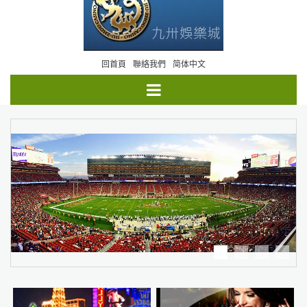
回首頁
聯絡我們
简体中文