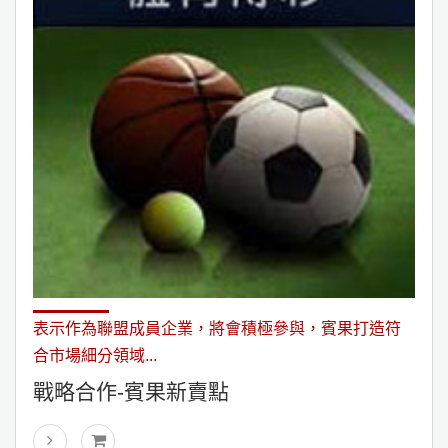
表示作為聯盟成員企業，將會積極參與，賓果打造符
合市場細分領域...
戰略合作-賓果新賣點