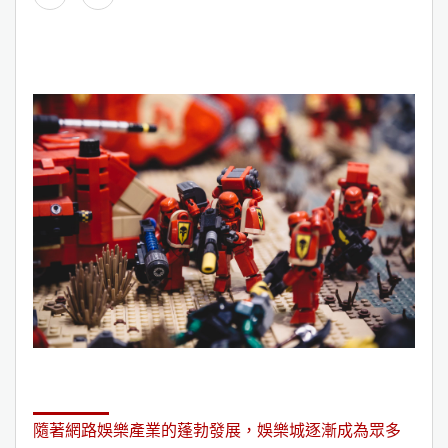
隨著網路娛樂產業的蓬勃發展，娛樂城逐漸成為眾多