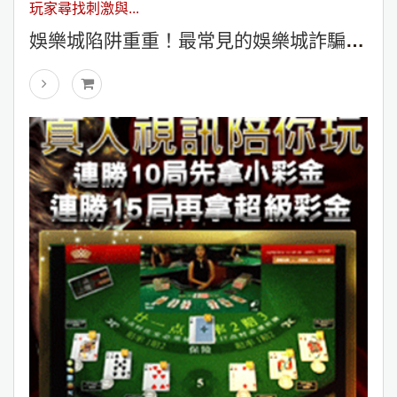
玩家尋找刺激與...
娛樂城陷阱重重！最常見的娛樂城詐騙手
法與防範對策大公開！