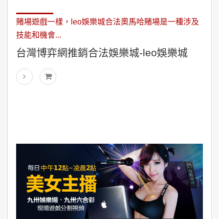
賭場遊戲一樣，leo娛樂城合法奧馬哈賭場是一種涉及
技能和機會...
台灣博弈網推銷合法娛樂城-leo娛樂城