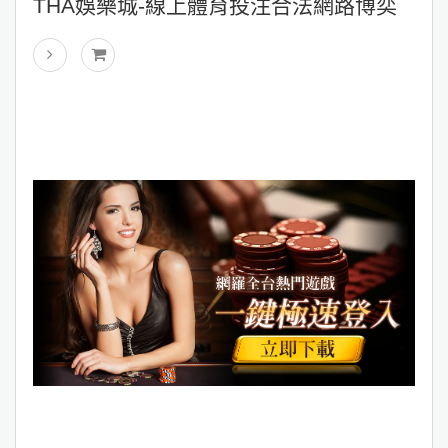
THA娛樂城-線上體育投注合法網路博奕