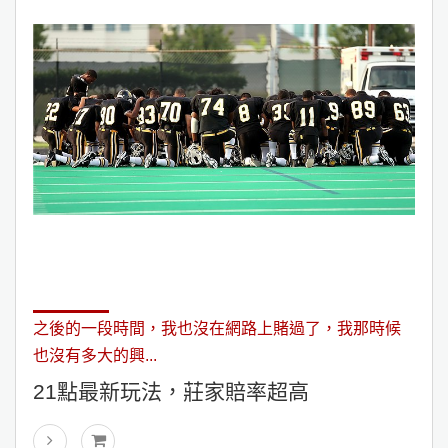
之後的一段時間，我也沒在網路上賭過了，我那時候
也沒有多大的興...
21點最新玩法，莊家賠率超高