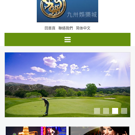
回首頁
聯絡我們
简体中文