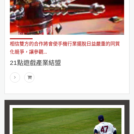
相信雙方的合作將會使手機行業擺脫日益嚴重的同質
化競爭，讓參觀...
21點遊戲產業結盟