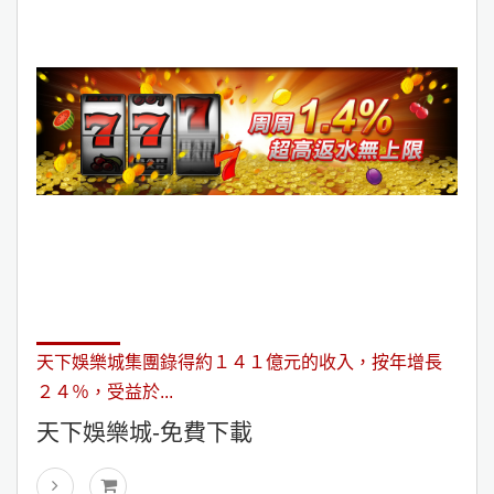
天下娛樂城集團錄得約１４１億元的收入，按年增長
２４％，受益於...
天下娛樂城-免費下載