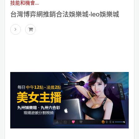
技能和機會...
台灣博弈網推銷合法娛樂城-leo娛樂城