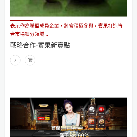
表示作為聯盟成員企業，將會積極參與，賓果打造符
合市場細分領域...
戰略合作-賓果新賣點