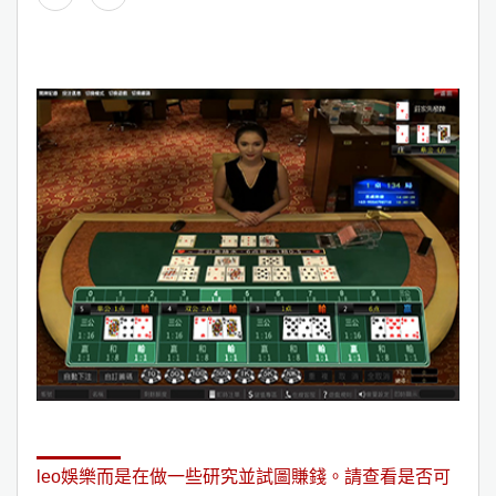
leo娛樂而是在做一些研究並試圖賺錢。請查看是否可