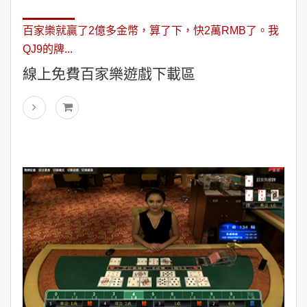
百家樂就贏了2億多金幣，算了下，快2萬RMB了。我
QJ9的牌...
線上免費百家樂遊戲下載區