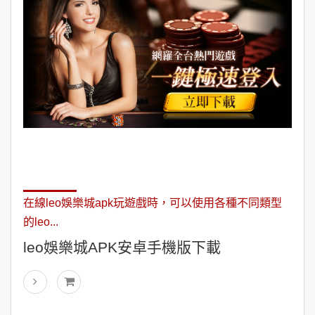
在線leo娛樂城apk玩遊戲時，可以使用各種不同類型
的leo...
leo娛樂城APK安卓手機版下載